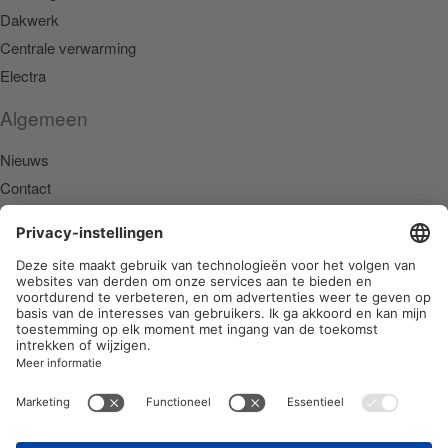
Dakwerk
Centrale verwarming
Electra
Algemeen
Nieuws
Contact
Partners
Werkgebieden
Den Haag
Alphen aan den Rijn
Delft
Dordrecht
Leiden
Gouda
Westland