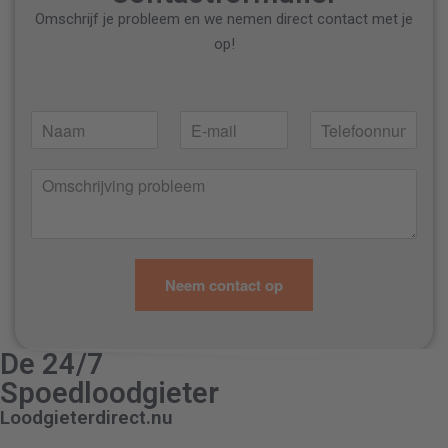
Omschrijf je probleem en we nemen direct contact met je
op!
N
E
T
a
-
e
a
m
l
O
m
a
e
m
*
i
f
s
l
o
c
*
o
h
n
r
n
Neem contact op
i
u
j
m
v
m
i
De 24/7
e
n
r
Spoedloodgieter
g
*
Loodgieterdirect.nu
p
r