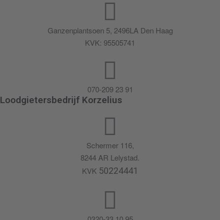
o
b
l
Ganzenplantsoen 5, 2496LA Den Haag
e
KVK: 95505741
e
m
*
070-209 23 91
Loodgietersbedrijf Korzelius
Schermer 116,
8244 AR Lelystad.
KVK
50224441
0320-33 10 95