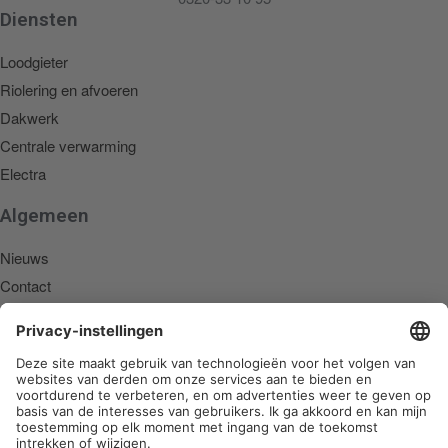
Diensten
Loodgieter
Riolering en afvoeren
Dakwerk
Centrale verwarming
Electra
Algemeen
Nieuws
Contact
Partners
Werkgebieden
Den Haag
Alphen aan den Rijn
Delft