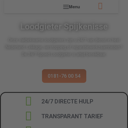
Loodgieter Spijkenisse
Onze vakbekwame loodgieters zijn u 24/7 van dienst in heel
Nederland. Lekkage, verstopping of reparatiewerkzaamheden?
De 24/7 Spoed Loodgieter is altijd bereikbaar.
0181-76 00 54
24/7 DIRECTE HULP
TRANSPARANT TARIEF