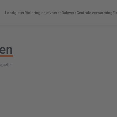
Loodgieter
Riolering en afvoeren
Dakwerk
Centrale verwarming
El
en
gieter