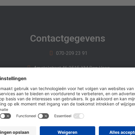
Contactgegevens
070-209 23 91
Amstelstraat 46 2515 XM Den Haag
010-200 40 39
Klokweg 43 3034 KK Rotterdam
Contactformulier