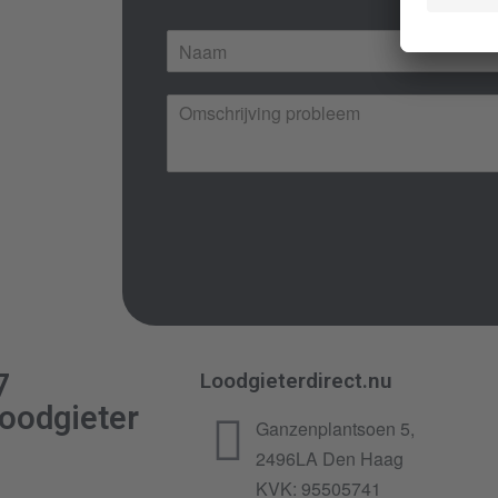
N
a
a
O
m
m
*
s
c
h
r
i
j
v
i
n
g
p
7
Loodgieterdirect.nu
r
oodgieter
o
Ganzenplantsoen 5,
b
2496LA Den Haag
l
e
KVK: 95505741