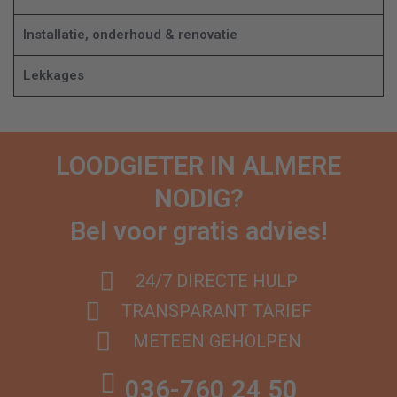
Installatie, onderhoud & renovatie
Lekkages
LOODGIETER IN ALMERE
NODIG?
Bel voor gratis advies!
24/7 DIRECTE HULP
TRANSPARANT TARIEF
METEEN GEHOLPEN
036-760 24 50