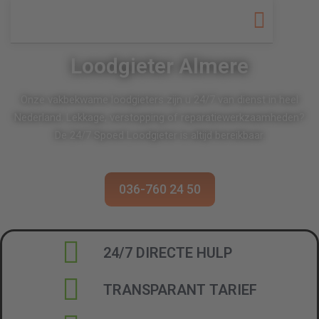
Loodgieter Almere
Onze vakbekwame loodgieters zijn u 24/7 van dienst in heel
Nederland. Lekkage, verstopping of reparatiewerkzaamheden?
De 24/7 Spoed Loodgieter is altijd bereikbaar.
036-760 24 50
24/7 DIRECTE HULP
TRANSPARANT TARIEF