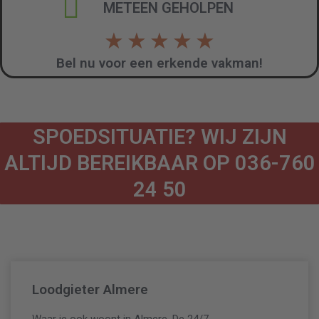
METEEN GEHOLPEN
★
★
★
★
★
Bel nu voor een erkende vakman!
SPOEDSITUATIE? WIJ ZIJN
ALTIJD BEREIKBAAR OP 036-760
24 50
Loodgieter Almere
Waar je ook woont in Almere, De 24/7